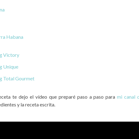
na
rra Habana
 Victory
 Unique
 Total Gourmet
receta te dejo el vídeo que preparé paso a paso para
mi canal 
dientes y la receta escrita.