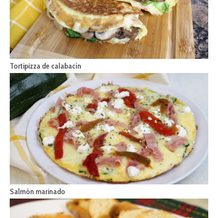
Tortipizza de calabacín
Salmón marinado