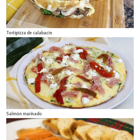
Tortipizza de calabacín
Salmón marinado