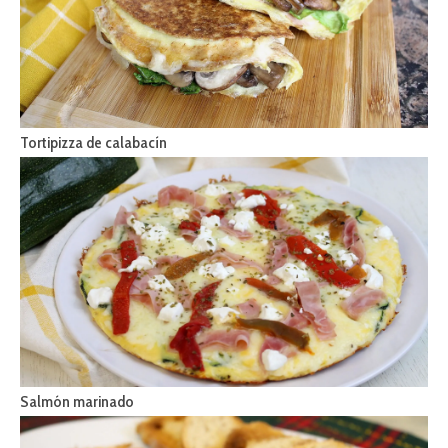
Tortipizza de calabacín
Salmón marinado