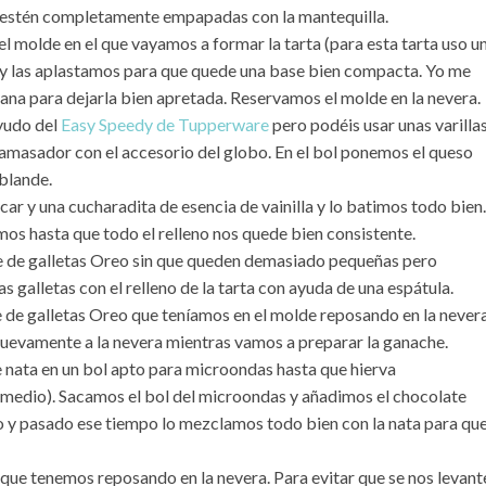
 estén completamente empapadas con la mantequilla.
el molde en el que vayamos a formar la tarta (para esta tarta uso u
 y las aplastamos para que quede una base bien compacta. Yo me
lana para dejarla bien apretada. Reservamos el molde en la nevera.
ayudo del
Easy Speedy de Tupperware
pero podéis usar unas varilla
t amasador con el accesorio del globo. En el bol ponemos el queso
ablande.
r y una cucharadita de esencia de vainilla y lo batimos todo bien.
os hasta que todo el relleno nos quede bien consistente.
 de galletas Oreo sin que queden demasiado pequeñas pero
alletas con el relleno de la tarta con ayuda de una espátula.
se de galletas Oreo que teníamos en el molde reposando en la never
uevamente a la nevera mientras vamos a preparar la ganache.
e nata en un bol apto para microondas hasta que hierva
medio). Sacamos el bol del microondas y añadimos el chocolate
 y pasado ese tiempo lo mezclamos todo bien con la nata para qu
que tenemos reposando en la nevera. Para evitar que se nos levant