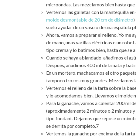
microondas. Las mezclamos bien hasta que
Vertemos las galletas con la mantequilla en 
molde desmontable de 20 cm de diámetro
)
suelo ayudar de un vaso o de una espátula p
Ahora, vamos a preparar el relleno. Yo me 
de mano, unas varillas eléctricas o un robo
tipo crema y lo batimos bien, hasta que se 
Cuando se haya ablandado, añadimos el azúca
Después, añadimos 400 ml de la nata y batim
En un mortero, machacamos el otro paquete
tampoco trozos muy grandes. Mezclamos las g
Vertemos el relleno de la tarta sobre la ba
y lo acomodamos bien. Llevamos el molde n
Para la ganache, vamos a calentar 200 ml d
(aproximadamente 2 minutos o 2 minutos y 
tipo fondant. Dejamos que repose un minuto
se derrita por completo.7
Vertemos la ganache por encima de la tarta 