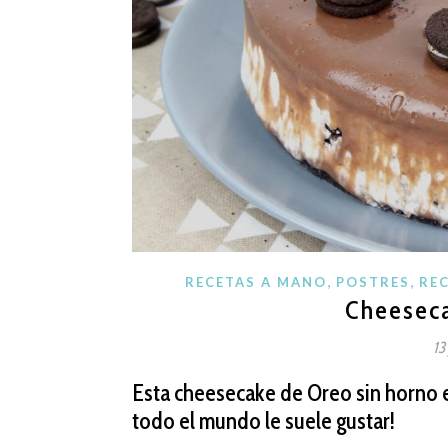
,
,
RECETAS A MANO
POSTRES
RE
Cheeseca
13
Esta cheesecake de Oreo sin horno e
todo el mundo le suele gustar!