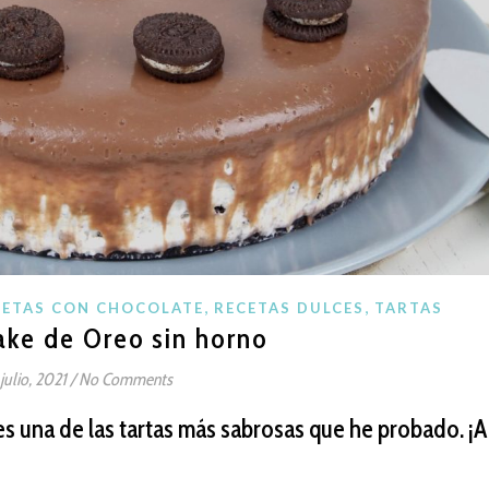
,
,
CETAS CON CHOCOLATE
RECETAS DULCES
TARTAS
ke de Oreo sin horno
 julio, 2021
/
No Comments
s una de las tartas más sabrosas que he probado. ¡A