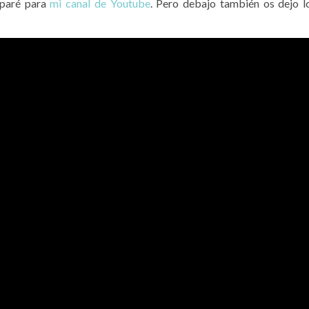
eparé para
mi canal de Youtube
. Pero debajo también os dejo l