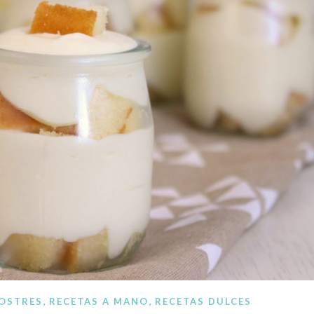
ocina paso a paso. Recetas a mano, recetas con Thermomi
,
,
OSTRES
RECETAS A MANO
RECETAS DULCES