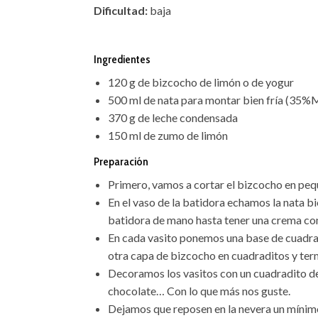
Dificultad:
baja
Ingredientes
120 g de bizcocho de limón o de yogur
500 ml de nata para montar bien fría (35
370 g de leche condensada
150 ml de zumo de limón
Preparación
Primero, vamos a cortar el bizcocho en peq
En el vaso de la batidora echamos la nata bi
batidora de mano hasta tener una crema con
En cada vasito ponemos una base de cuadra
otra capa de bizcocho en cuadraditos y te
Decoramos los vasitos con un cuadradito de
chocolate… Con lo que más nos guste.
Dejamos que reposen en la nevera un mínimo