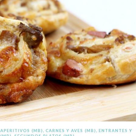
ocina paso a paso. Recetas a mano, recetas con Thermomi
,
,
,
APERITIVOS (MB)
CARNES Y AVES (MB)
ENTRANTES Y
,
 (MB)
SEGUNDOS PLATOS (MB)