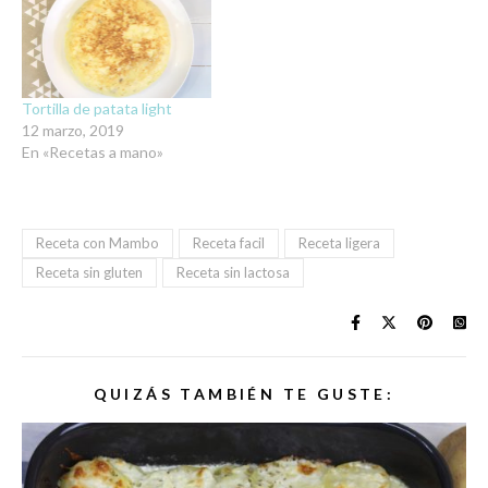
Tortilla de patata light
12 marzo, 2019
En «Recetas a mano»
Receta con Mambo
Receta facil
Receta ligera
Receta sin gluten
Receta sin lactosa
QUIZÁS TAMBIÉN TE GUSTE: