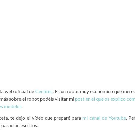
la web oficial de
Cecotec
. Es un robot muy económico que mere
 más sobre el robot podéis visitar mi
post en el que os explico co
tes modelos
.
ceta, te dejo el vídeo que preparé para
mi canal de Youtube
. Pe
eparación escritos.