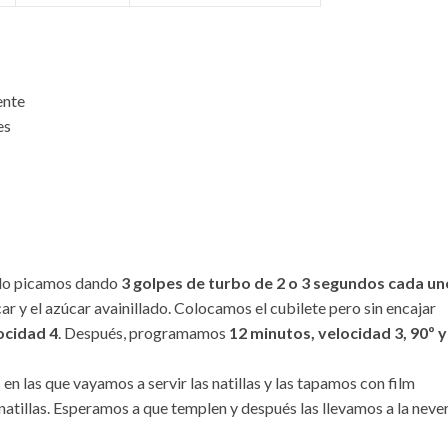
ente
es
y lo picamos dando
3 golpes de turbo de 2 o 3 segundos cada un
car y el azúcar avainillado. Colocamos el cubilete pero sin encajar
ocidad 4
. Después, programamos
12 minutos, velocidad 3, 90º y
n las que vayamos a servir las natillas y las tapamos con film
 natillas. Esperamos a que templen y después las llevamos a la neve