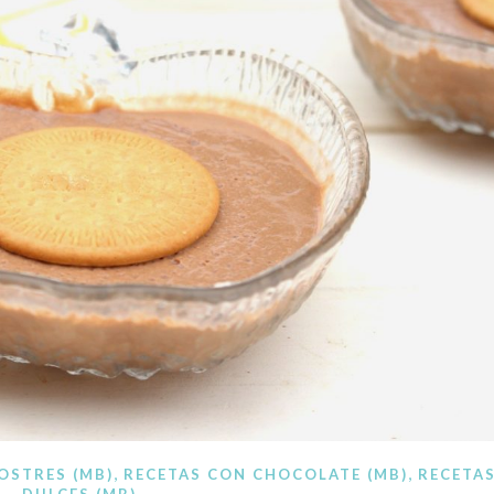
ocina paso a paso. Recetas a mano, recetas con Thermomi
,
,
OSTRES (MB)
RECETAS CON CHOCOLATE (MB)
RECETA
DULCES (MB)