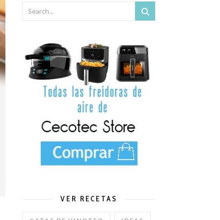
x y Mambo de Cecotec.
VER RECETAS
S