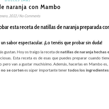
 de naranja con Mambo
enero, 2022
/
No Comments
probar esta receta de natillas de naranja preparada co
 un sabor espectacular. ¡Lo tenéis que probar sin duda!
más gustan. Hoy os traigo la receta de
natillas de naranja hechas 
iciosas. Esta receta es de esas que puedes preparar cuando tien
jo pero van a gustar muchísimo. Además, hacerlas en Mambo es, 
e
no se corten
es súper importante tener
todos los ingredientes