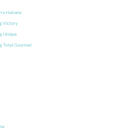
rra Habana
 Victory
 Unique
 Total Gourmet
na