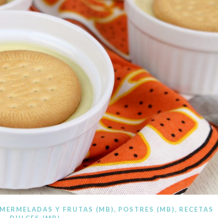
ocina paso a paso. Recetas a mano, recetas con Thermomi
,
,
MERMELADAS Y FRUTAS (MB)
POSTRES (MB)
RECETAS
DULCES (MB)