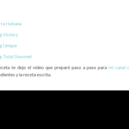
rra Habana
 Victory
 Unique
 Total Gourmet
receta te dejo el vídeo que preparé paso a paso para
mi canal 
dientes y la receta escrita.