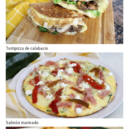
Tortipizza de calabacín
Salmón marinado