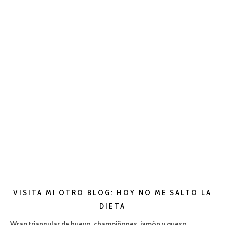
VISITA MI OTRO BLOG: HOY NO ME SALTO LA
DIETA
Wrap triangular de huevo, champiñones, jamón y queso