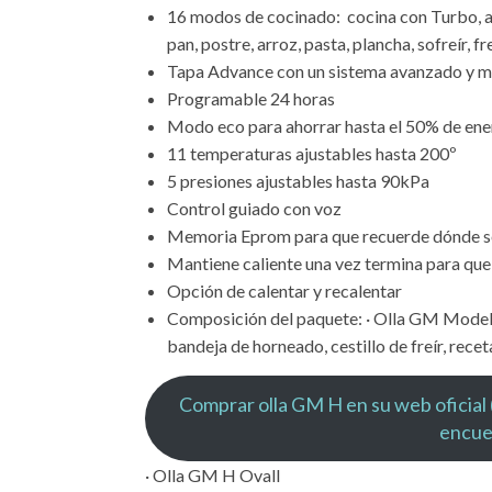
16 modos de cocinado: cocina con Turbo, a pr
pan, postre, arroz, pasta, plancha, sofreír, fr
Tapa Advance con un sistema avanzado y más
Programable 24 horas
Modo eco para ahorrar hasta el 50% de ene
11 temperaturas ajustables hasta 200º
5 presiones ajustables hasta 90kPa
Control guiado con voz
Memoria Eprom para que recuerde dónde se 
Mantiene caliente una vez termina para que 
Opción de calentar y recalentar
Composición del paquete: · Olla GM Modelo
bandeja de horneado, cestillo de freír, recet
Comprar olla GM H en su web oficial (
encue
· Olla GM H Ovall