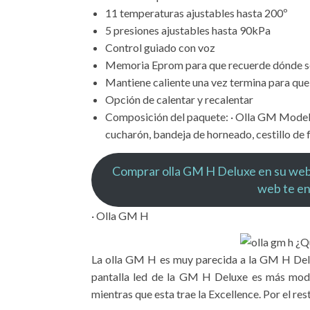
11 temperaturas ajustables hasta 200º
5 presiones ajustables hasta 90kPa
Control guiado con voz
Memoria Eprom para que recuerde dónde se 
Mantiene caliente una vez termina para que 
Opción de calentar y recalentar
Composición del paquete: · Olla GM Modelo
cucharón, bandeja de horneado, cestillo de f
Comprar olla GM H Deluxe en su web ofi
web te en
· Olla GM H
La olla GM H es muy parecida a la GM H Delux
pantalla led de la GM H Deluxe es más mode
mientras que esta trae la Excellence. Por el re