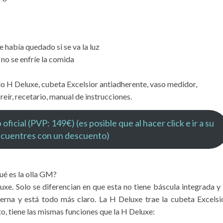
había quedado si se va la luz
no se enfríe la comida
 H Deluxe, cubeta Excelsior antiadherente, vaso medidor,
reír, recetario, manual de instrucciones.
cial (PVP: 149€) (es posible que al hacer click e ir a su
cuentres con un descuento)
e. Solo se diferencian en que esta no tiene báscula integrada y 
rna y está todo más claro. La H Deluxe trae la cubeta Excelsi
sto, tiene las mismas funciones que la H Deluxe: