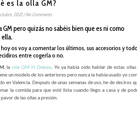
é es la olla GM?
ctubre, 2021
/
No Comments
la GM pero quizás no sabéis bien que es ni como
ella.
 hoy os voy a comentar los últimos, sus accesorios y tod
ecidiros entre cogerla o no.
GM
, la
olla GM H Deluxe
. Yo ya había oído hablar de estas ollas
ene un modelo de los anteriores pero nunca la había usado yo co
ado en Valencia. Después de unas semanas de uso, he de deciros q
mar la comida para que esté lista cuando llego a casa y de pod
pavor de las ollas a presión.