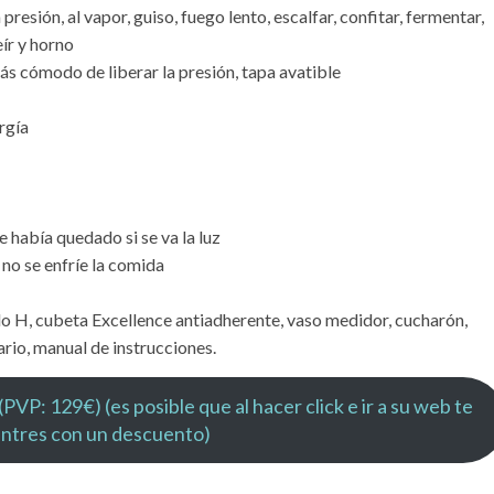
esión, al vapor, guiso, fuego lento, escalfar, confitar, fermentar,
eír y horno
 cómodo de liberar la presión, tapa avatible
rgía
había quedado si se va la luz
no se enfríe la comida
 H, cubeta Excellence antiadherente, vaso medidor, cucharón,
ario, manual de instrucciones.
PVP: 129€) (es posible que al hacer click e ir a su web te
ntres con un descuento)