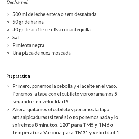
Bechamel:
500 ml de leche entera o semidesnatada
50 gr de harina
40 gr de aceite de oliva o mantequilla
Sal
Pimienta negra
Una pizca de nuez moscada
Preparación
Primero, ponemos la cebolla y el aceite en el vaso.
Ponemos la tapa con el cubilete y programamos
5
segundos en velocidad 5
.
Ahora, quitamos el cubilete y ponemos la tapa
antisalpicaduras (si tenéis) o no ponemos nada y lo
sofreímos
8 minutos, 120º para TM5 y TM6 o
temperatura Varoma para TM31 y velocidad 1
.