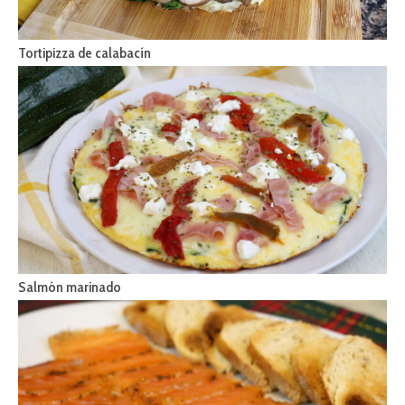
Tortipizza de calabacín
Salmón marinado