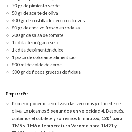
70 gr de pimiento verde
50 gr de aceite de oliva
400 gr de costilla de cerdo en trozos
80 gr de chorizo fresco en rodajas
200 gr de salsa de tomate
1 cdita de orégano seco
1 cdita de pimentón dulce
1 pizca de colorante alimenticio
800 ml de caldo de carne
300 gr de fideos gruesos de fideuá
Preparación
Primero, ponemos en el vaso las verduras y el aceite de
oliva. Lo picamos
5 segundos en velocidad 4
. Después,
quitamos el cubilete y sofreímos
8 minutos, 120º para
TM5 y TM6 o temperatura Varoma para TM21 y