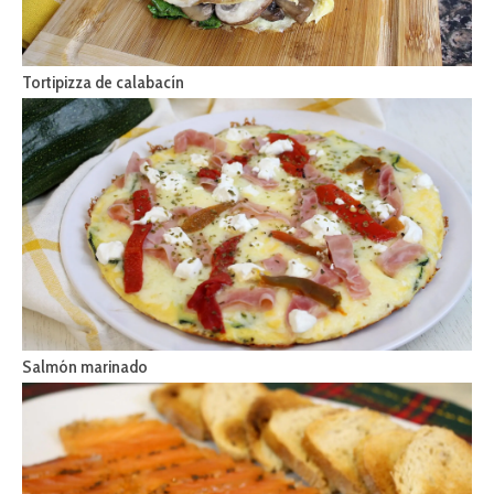
Tortipizza de calabacín
Salmón marinado