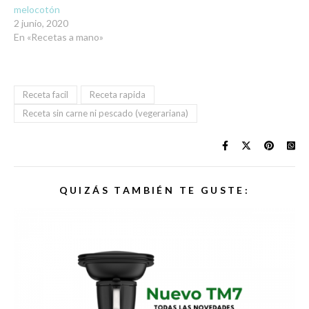
melocotón
2 junio, 2020
En «Recetas a mano»
Receta facil
Receta rapida
Receta sin carne ni pescado (vegerariana)
QUIZÁS TAMBIÉN TE GUSTE: