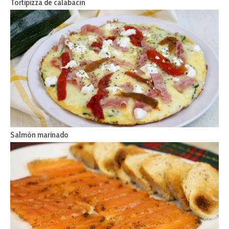
Tortipizza de calabacín
Salmón marinado