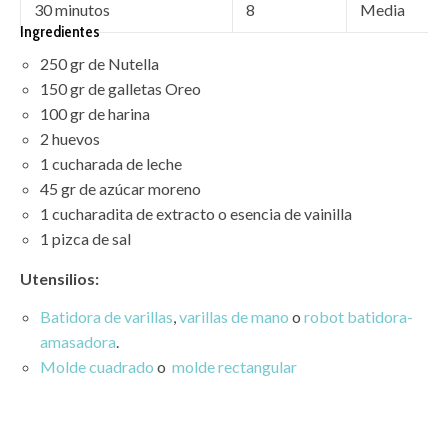
30 minutos
8
Media
Ingredientes
250 gr de Nutella
150 gr de galletas Oreo
100 gr de harina
2 huevos
1 cucharada de leche
45 gr de azúcar moreno
1 cucharadita de extracto o esencia de vainilla
1 pizca de sal
Utensilios:
Batidora de varillas
,
varillas de mano
o
robot batidora-
amasadora
.
Molde cuadrado
o
molde rectangular